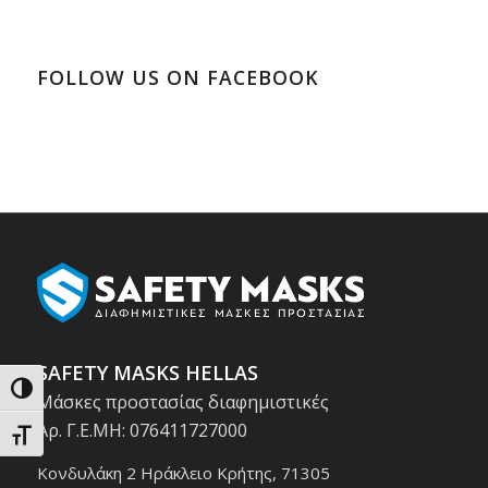
FOLLOW US ON FACEBOOK
SAFETY MASKS HELLAS
Εναλλαγή Υψηλής Αντίθεσης
Μάσκες προστασίας διαφημιστικές
Αρ. Γ.Ε.ΜΗ: 076411727000
Εναλλαγή Μεγέθους Γραμμάτων
Κονδυλάκη 2 Ηράκλειο Κρήτης, 71305