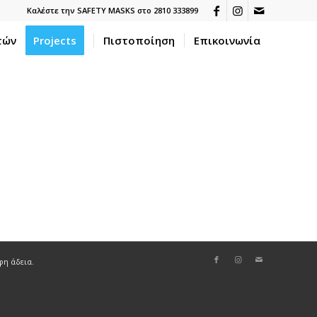
Καλέστε την SAFETY MASKS στο 2810 333899
τών
Projects
Πιστοποίηση
Επικοινωνία
φη άδεια.