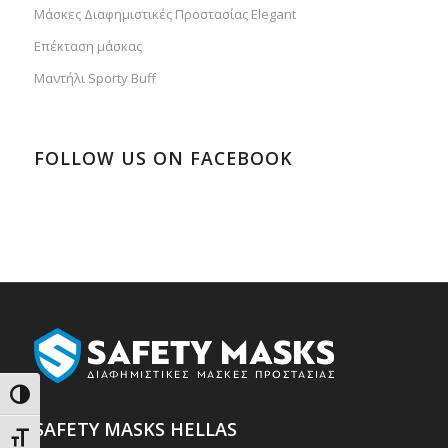
Μάσκες Διαφημιστικές Προστασίας Elegant
Επέκταση μάσκας
Μαντήλι Sporty Buff
FOLLOW US ON FACEBOOK
Εναλλαγή Υψηλής Αντίθεσης
SAFETY MASKS HELLAS
Εναλλαγή Μεγέθους Γραμμάτων