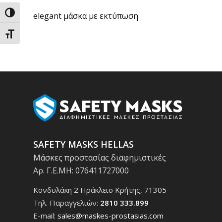
Εναλλαγή Υψηλής Αντίθεσης
elegant μάσκα με εκτύπωση
Εναλλαγή Μεγέθους Γραμμάτων
SAFETY MASKS HELLAS
Μάσκες προστασίας διαφημιστικές
Αρ. Γ.Ε.ΜΗ: 076411727000
Κονδυλάκη 2 Ηράκλειο Κρήτης, 71305
Τηλ. Παραγγελιών:
2810 333.899
E-mail:
sales@maskes-prostasias.com