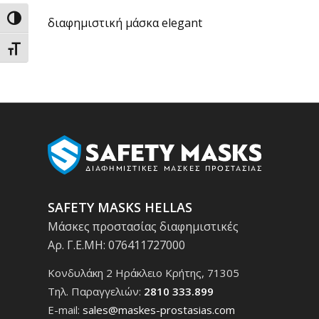
Εναλλαγή Υψηλής Αντίθεσης
διαφημιστική μάσκα elegant
Εναλλαγή Μεγέθους Γραμμάτων
SAFETY MASKS HELLAS
Μάσκες προστασίας διαφημιστικές
Αρ. Γ.Ε.ΜΗ: 076411727000
Κονδυλάκη 2 Ηράκλειο Κρήτης, 71305
Τηλ. Παραγγελιών:
2810 333.899
E-mail:
sales@maskes-prostasias.com